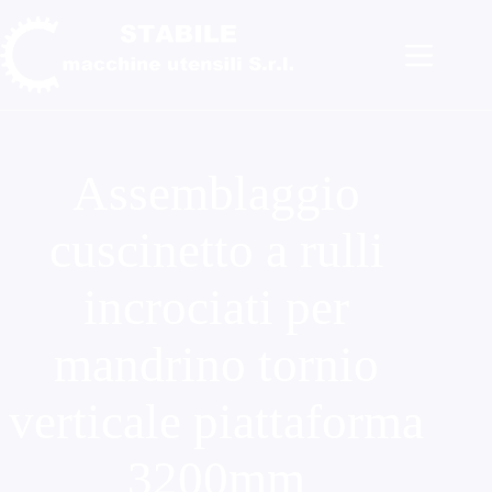
Salta
al
contenuto
Assemblaggio
cuscinetto a rulli
incrociati per
mandrino tornio
verticale piattaforma
3200mm