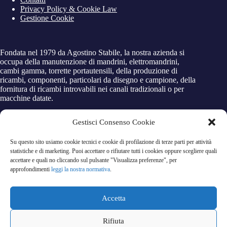
Privacy Policy & Cookie Law
Gestione Cookie
Fondata nel 1979 da Agostino Stabile, la nostra azienda si
occupa della manutenzione di mandrini, elettromandrini,
cambi gamma, torrette portautensili, della produzione di
ricambi, componenti, particolari da disegno e campione, della
fornitura di ricambi introvabili nei canali tradizionali o per
macchine datate.
Gestisci Consenso Cookie
Dove Siamo
Su questo sito usiamo cookie tecnici e cookie di profilazione di terze parti per attività
Via Aldo Moro n°10
statistiche e di marketing. Puoi accettare o rifiutare tutti i cookies oppure scegliere quali
26020 - Corte de Cortesi con Cignone (CR)
accettare e quali no cliccando sul pulsante "Visualizza preferenze", per
approfondimenti
leggi la nostra normativa
.
Contatti
Tel.
+39 0372.925028
Accetta
Fax
+39 0372.080137
Email:
tecnico@stabilesrl.it
Rifiuta