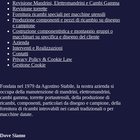
Revisione Mandrini, Elettromandrini e Cambi Gamma
n
Revisione torrette
a
Fornitura ricambi speciali per macchine utensili
t
Produzione componenti e pezzi di ricambio su disegno
i
e campione
v
Costruzione componentistica e montaggio gruppi o
e
:
macchinari su specifica e disegno del cliente
Azienda
Interventi e Realizzazioni
Contatti
Privacy Policy & Cookie Law
Gestione Cookie
Fondata nel 1979 da Agostino Stabile, la nostra azienda si
occupa della manutenzione di mandrini, elettromandrini,
cambi gamma, torrette portautensili, della produzione di
ricambi, componenti, particolari da disegno e campione, della
fornitura di ricambi introvabili nei canali tradizionali o per
macchine datate.
Dove Siamo