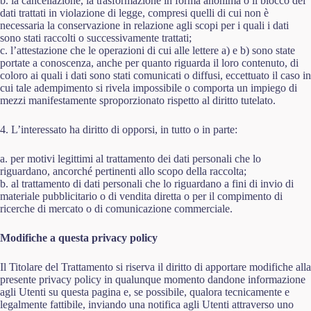
b. la cancellazione, la trasformazione in forma anonima o il blocco dei
dati trattati in violazione di legge, compresi quelli di cui non è
necessaria la conservazione in relazione agli scopi per i quali i dati
sono stati raccolti o successivamente trattati;
c. l’attestazione che le operazioni di cui alle lettere a) e b) sono state
portate a conoscenza, anche per quanto riguarda il loro contenuto, di
coloro ai quali i dati sono stati comunicati o diffusi, eccettuato il caso in
cui tale adempimento si rivela impossibile o comporta un impiego di
mezzi manifestamente sproporzionato rispetto al diritto tutelato.
4. L’interessato ha diritto di opporsi, in tutto o in parte:
a. per motivi legittimi al trattamento dei dati personali che lo
riguardano, ancorché pertinenti allo scopo della raccolta;
b. al trattamento di dati personali che lo riguardano a fini di invio di
materiale pubblicitario o di vendita diretta o per il compimento di
ricerche di mercato o di comunicazione commerciale.
Modifiche a questa privacy policy
Il Titolare del Trattamento si riserva il diritto di apportare modifiche alla
presente privacy policy in qualunque momento dandone informazione
agli Utenti su questa pagina e, se possibile, qualora tecnicamente e
legalmente fattibile, inviando una notifica agli Utenti attraverso uno