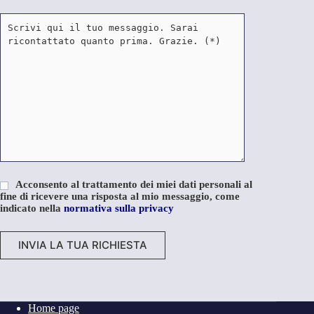
Acconsento al trattamento dei miei dati personali al
fine di ricevere una risposta al mio messaggio, come
indicato nella
normativa sulla privacy
A
l
t
e
Home page
r