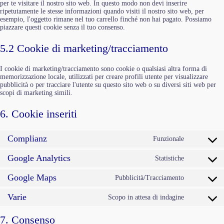
per te visitare il nostro sito web. In questo modo non devi inserire
ripetutamente le stesse informazioni quando visiti il nostro sito web, per
esempio, l'oggetto rimane nel tuo carrello finché non hai pagato. Possiamo
piazzare questi cookie senza il tuo consenso.
5.2 Cookie di marketing/tracciamento
I cookie di marketing/tracciamento sono cookie o qualsiasi altra forma di
memorizzazione locale, utilizzati per creare profili utente per visualizzare
pubblicità o per tracciare l'utente su questo sito web o su diversi siti web per
scopi di marketing simili.
6. Cookie inseriti
Complianz
Funzionale
Consent
to
Google Analytics
service
Statistiche
Consent
complianz
to
Google Maps
service
Pubblicità/Tracciamento
Consent
google-
to
analytics
Varie
service
Scopo in attesa di indagine
Consent
google-
to
maps
service
7. Consenso