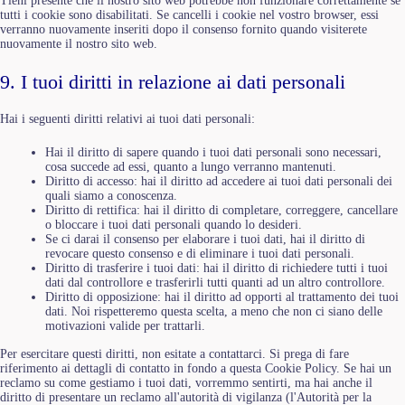
Tieni presente che il nostro sito web potrebbe non funzionare correttamente se
tutti i cookie sono disabilitati. Se cancelli i cookie nel vostro browser, essi
verranno nuovamente inseriti dopo il consenso fornito quando visiterete
nuovamente il nostro sito web.
9. I tuoi diritti in relazione ai dati personali
Hai i seguenti diritti relativi ai tuoi dati personali:
Hai il diritto di sapere quando i tuoi dati personali sono necessari,
cosa succede ad essi, quanto a lungo verranno mantenuti.
Diritto di accesso: hai il diritto ad accedere ai tuoi dati personali dei
quali siamo a conoscenza.
Diritto di rettifica: hai il diritto di completare, correggere, cancellare
o bloccare i tuoi dati personali quando lo desideri.
Se ci darai il consenso per elaborare i tuoi dati, hai il diritto di
revocare questo consenso e di eliminare i tuoi dati personali.
Diritto di trasferire i tuoi dati: hai il diritto di richiedere tutti i tuoi
dati dal controllore e trasferirli tutti quanti ad un altro controllore.
Diritto di opposizione: hai il diritto ad opporti al trattamento dei tuoi
dati. Noi rispetteremo questa scelta, a meno che non ci siano delle
motivazioni valide per trattarli.
Per esercitare questi diritti, non esitate a contattarci. Si prega di fare
riferimento ai dettagli di contatto in fondo a questa Cookie Policy. Se hai un
reclamo su come gestiamo i tuoi dati, vorremmo sentirti, ma hai anche il
diritto di presentare un reclamo all'autorità di vigilanza (l'Autorità per la