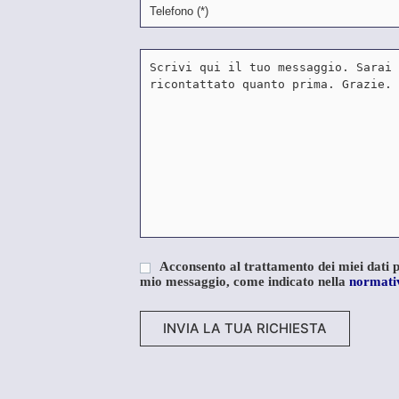
Acconsento al trattamento dei miei dati pe
mio messaggio, come indicato nella
normativ
A
l
t