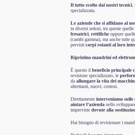
Il tutto svolto dai nostri tecnici
,
specializzata.
Le aziende che si affidano al no
in diversi settori, tra queste quell
fresatrici
,
rettifiche
oppure quell
(cambi gamma), ma anche tutte qu
previsti
corpi rotanti al loro int
Ripristino mandrini ed elettrom
È questo il
beneficio principale 
revisione specializzato, le
perfor
da
allungare la vita dei macchina
altrettanti, nuovi, costosi.
Direttamente
interveniamo
sulle
aiutare l’azienda
nello sviluppare
impreviste
dovute alla sostituzi
Hai bisogno di revisionare i mand