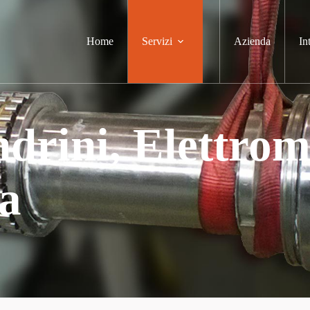
Home
Servizi
Azienda
In
drini, Elettrom
a