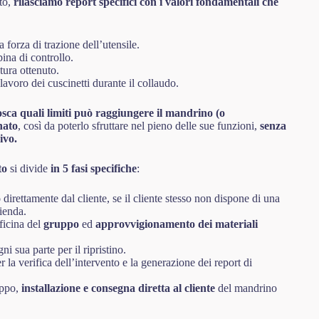
nto,
rilasciamo report specifici con i valori fondamentali che
 forza di trazione dell’utensile.
na di controllo.
tura ottenuto.
lavoro dei cuscinetti durante il collaudo.
osca quali limiti può raggiungere il mandrino (o
nato
, così da poterlo sfruttare nel pieno delle sue funzioni,
senza
ivo.
to
si divide
in 5 fasi specifiche
:
o
direttamente dal cliente, se il cliente stesso non dispone di una
ienda.
fficina del
gruppo
ed
approvvigionamento dei materiali
ni sua parte per il ripristino.
r la verifica dell’intervento e la generazione dei report di
uppo,
installazione e consegna diretta al cliente
del mandrino