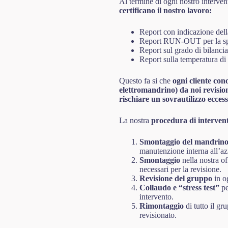
Al termine di ogni nostro interve
certificano il nostro lavoro:
Report con indicazione della
Report RUN-OUT per la spi
Report sul grado di bilancia
Report sulla temperatura di 
Questo fa si che
ogni cliente con
elettromandrino) da noi revisio
rischiare un sovrautilizzo eccess
La nostra
procedura di interven
Smontaggio del mandrin
manutenzione interna all’az
Smontaggio
nella nostra o
necessari per la revisione.
Revisione del gruppo
in og
Collaudo e “stress test”
pe
intervento.
Rimontaggio
di tutto il gr
revisionato.