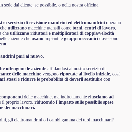
 in sede dal cliente, se possibile, o nella nostra officina
stro servizio di revisione mandrini ed elettromandrini
operano
e che
utilizzano
macchine utensili come
torni
,
centri di lavoro
,
e che
utilizzano riduttori e moltiplicatori di coppia/velocità
elle aziende che
usano
impianti e
gruppi meccanici
dove sono
erno
.
andrini pari al nuovo.
che ottengono le aziende
affidandosi al nostro servizio di
mance delle macchine
vengono
riportate al livello iniziale
, così
ri stessi
e
ridurre le probabilità
di
doverli sostituire
con
 componenti
delle macchine, ma indirettamente
riusciamo ad
 il proprio lavoro,
riducendo l’impatto sulle possibile spese
one dei macchinari.
rini, gli elettromandrini o i cambi gamma dei tuoi macchinari?