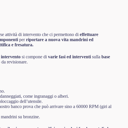
se attività di intervento che ci permettono di
effettuare
omponenti
per
riportare a nuova vita mandrini ed
tifica e fresatura.
 intervento
si compone di
varie fasi ed interventi
sulla
base
da revisionare.
no.
 danneggiati, come ingranaggi o alberi.
bloccaggio dell’utensile.
nostro banco prova che può arrivare sino a 60000 RPM (giri al
i mandrini su bronzine.