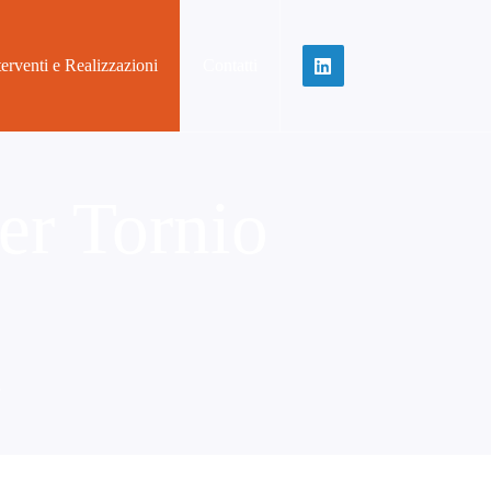
terventi e Realizzazioni
Contatti
er Tornio
e