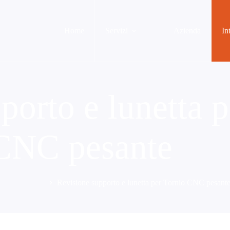
Home
Servizi
Azienda
In
porto e lunetta p
CNC pesante
e Realizzazioni
Revisione supporto e lunetta per Tornio CNC pesant